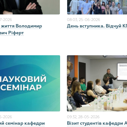
07-2026
08:03, 25-06-2026
з життя Володимир
День вступника. Відчуй К
вич Ріферт
06-2026
09:32, 28-05-2026
ий семінар кафедри
Візит студентів кафедри 