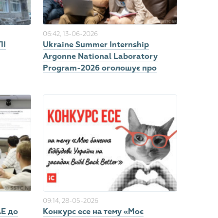
06:42, 13-06-2026
ПІ
Ukraine Summer Internship
Argonne National Laboratory
Program-2026 оголошує про
набір студентів
09:14, 28-05-2026
АЕ до
Конкурс есе на тему «Моє