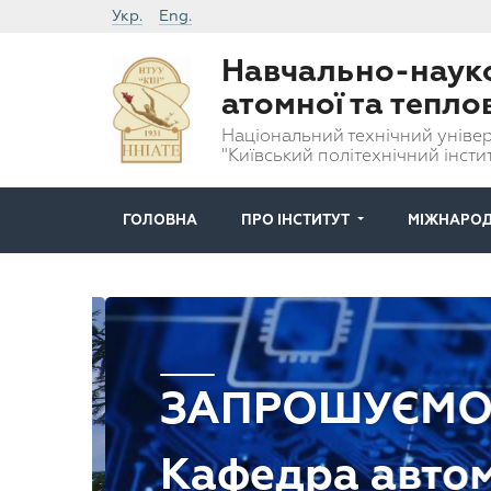
Укр.
Eng.
Навчально-науко
атомної та тепло
Національний технічний універ
"Київський політехнічний інстит
ГОЛОВНА
ПРО ІНСТИТУТ
МІЖНАРОД
ЗАПРОШУЄМО 
Кафедра автом