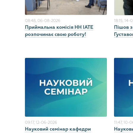
08:48, 06-08-2026
18:15, 14-
Приймальна комісія НН ІАТЕ
Пішов 
розпочинає свою роботу!
Густаво
09:17, 12-06-2026
11:47, 10-
Науковий семінар кафедри
Науков