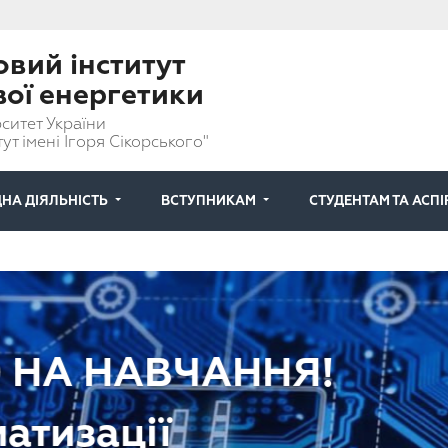
вий інститут
вої енергетики
ситет України
ут імені Ігоря Сікорського"
НА ДІЯЛЬНІСТЬ
ВСТУПНИКАМ
СТУДЕНТАМ ТА АСП
НА НАВЧАННЯ!
атизації