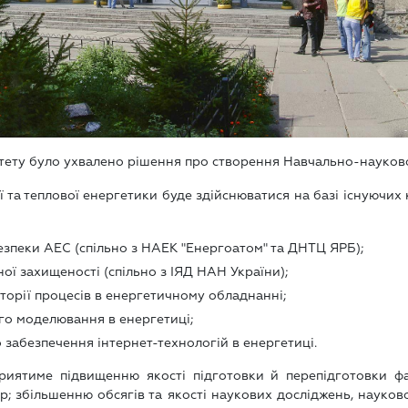
ситету було ухвалено рішення про створення Навчально-науково
 та теплової енергетики буде здійснюватися на базі існуючих
езпеки АЕС (спільно з НАЕК "Енергоатом" та ДНТЦ ЯРБ);
ї захищеності (спільно з ІЯД НАН України);
орії процесів в енергетичному обладнанні;
го моделювання в енергетиці;
забезпечення інтернет-технологій в енергетиці.
риятиме підвищенню якості підготовки й перепідготовки фахі
р; збільшенню обсягів та якості наукових досліджень, науково-