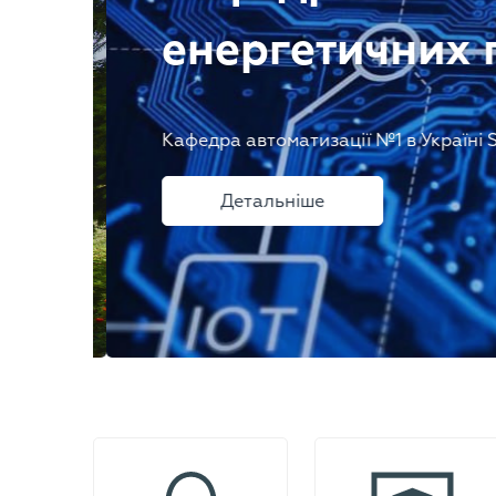
енергетичних п
Кафедра автоматизації №1 в Україні S
Детальніше