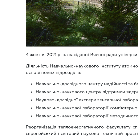
4 жовтня 2021 р. на засіданні Вченої ради універ
Діяльність Навчально-наукового інституту атомної
основі нових підрозділів:
Навчально-дослідного центру надійності та б
Навчально-наукового центру підтримки ядерно
Науково-дослідної експериментальної лаборат
Навчально-наукової лабораторії комп'ютерно
Навчально-наукової лабораторії методичного 
Реорганізація теплоенергетичного факультету сп
європейський і світовий науково-технічний прості