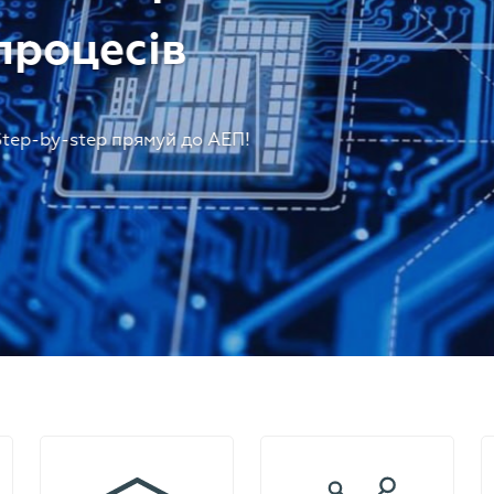
роцесів
tep-by-step прямуй до АЕП!