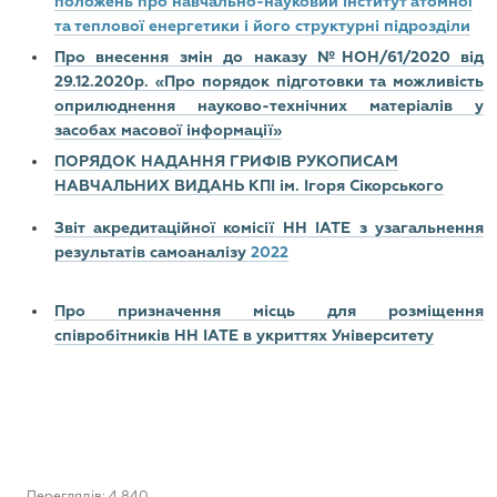
положень про навчально-науковий інститут атомної
та теплової енергетики і його структурні підрозділи
Про внесення змін до наказу №НОН/61/2020 від
29.12.2020р. «Про порядок підготовки та можливість
оприлюднення науково-технічних матеріалів у
засобах масової інформації»
ПОРЯДОК НАДАННЯ ГРИФІВ РУКОПИСАМ
НАВЧАЛЬНИХ ВИДАНЬ КПІ ім. Ігоря Сікорського
Звіт акредитаційної комісії НН ІАТЕ з узагальнення
результатів самоаналізу
2022
Про призначення місць для розміщення
співробітників НН ІАТЕ в укриттях Університету
Переглядів: 4 840