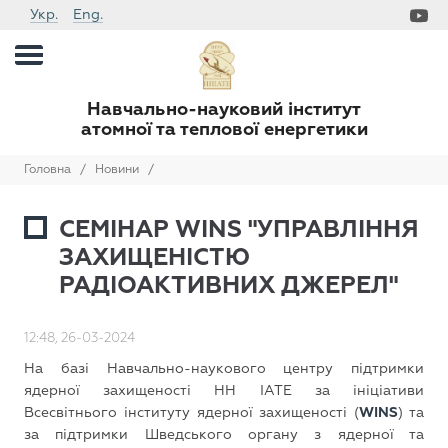
Укр.
Eng.
Навчально-науковий інститут
атомної та теплової енергетики
Головна
/
Новини
/
СЕМІНАР WINS "УПРАВЛІННЯ
ЗАХИЩЕНІСТЮ
РАДІОАКТИВНИХ ДЖЕРЕЛ"
12:48, 26-03-2024
На базі Навчально-наукового центру підтримки
ядерної захищеності НН ІАТЕ за ініціативи
Всесвітнього інституту ядерної захищеності (
WINS
) та
за підтримки Шведського органу з ядерної та