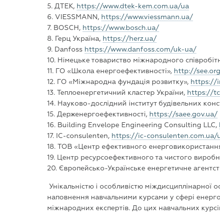
5. ДТЕК,
https://www.dtek-kem.com.ua/ua
6. VIESSMANN,
https://www.viessmann.ua/
7. BOSCH,
https://www.bosch.ua/
8. Герц Україна,
https://herz.ua/
9. Danfoss
https://www.danfoss.com/uk-ua/
10. Німецьке товариство міжнародного співробіт
11. ГО «Школа енергоефективності»,
http://see.or
12. ГО «Міжнародна фундація розвитку»,
https://
13. Теплоенергетичний кластер України,
https://t
14. Науково-дослідний інститут будівельних кон
15. Держенергоефективності,
https://saee.gov.ua/
16. Building Envelope Engineering Consulting LLC,
17. IC-consulenten,
https://ic-consulenten.com.ua/
18. ТОВ «Центр ефективного енерговикористанн
19. Центр ресурсоефективного та чистого вироб
20. Європейсько-Українське енергетичне агентс
Унікальністю і особливістю міждисциплінарної 
наповнення навчальними курсами у сфері енерго
міжнародних експертів. До цих навчальних курсів