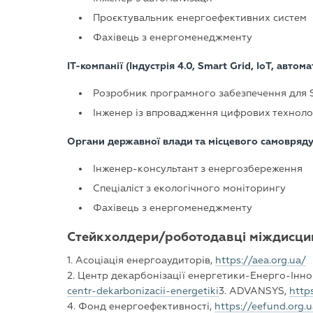
Проєктувальник енергоефективних систем
Фахівець з енергоменеджменту
IT-компанії (Індустрія 4.0, Smart Grid, IoT, авто
Розробник програмного забезпечення для
Інженер із впровадження цифрових технолог
Органи державної влади та місцевого самовряду
Інженер-консультант з енергозбереження
Спеціаліст з екологічного моніторингу
Фахівець з енергоменеджменту
Стейкхолдери/роботодавці міждисцип
1. Асоціація енергоаудиторів,
https://aea.org.ua/
2. Центр декарбонізації енергетики-Енерго-Іннов
centr-dekarbonizacii-energetiki
3. ADVANSYS,
http
4. Фонд енергоефективності,
https://eefund.org.u