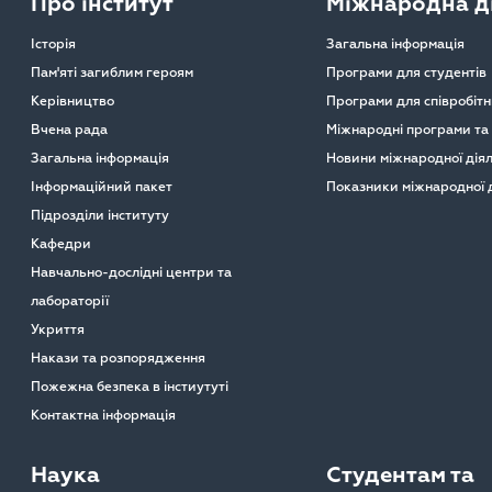
Про інститут
Міжнародна ді
Історія
Загальна інформація
Пам'яті загиблим героям
Програми для студентів
Керівництво
Програми для співробітн
Вчена рада
Міжнародні програми та
Загальна інформація
Новини міжнародної діял
Інформаційний пакет
Показники міжнародної д
Підрозділи інституту
Кафедри
Навчально-дослідні центри та
лабораторії
Укриття
Накази та розпорядження
Пожежна безпека в інстиутуті
Контактна інформація
Наука
Студентам та