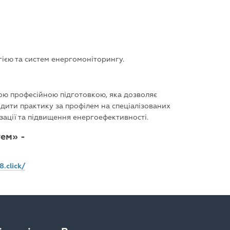
ією та систем енергомоніторингу.
ною професійною підготовкою, яка дозволяє
одити практику за профілем на спеціалізованих
зації та підвищення енергоефективності.
тем» -
8.click/