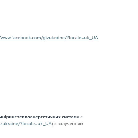
//www.facebook.com/gizukraine/?locale=uk_UA
жиніринг теплоенергетичних систем»
є
izukraine/?locale=uk_UA
) з залученням