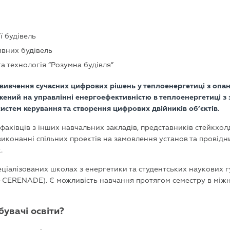
ї будівель
ивних будівель
а технологія “Розумна будівля”
вивчення сучасних цифрових рішень у теплоенергетиці з опа
ений на управлінні енергоефективністю в теплоенергетиці з 
стем керування та створення цифрових двійників об’єктів.
ахівців з інших навчальних закладів, представників стейкхолд
у виконанні спільних проектів на замовлення установ та провід
.
пеціалізованих школах з енергетики та студентських наукових 
IL-CERENADE). Є можливість навчання протягом семестру в міжн
увачі освіти?