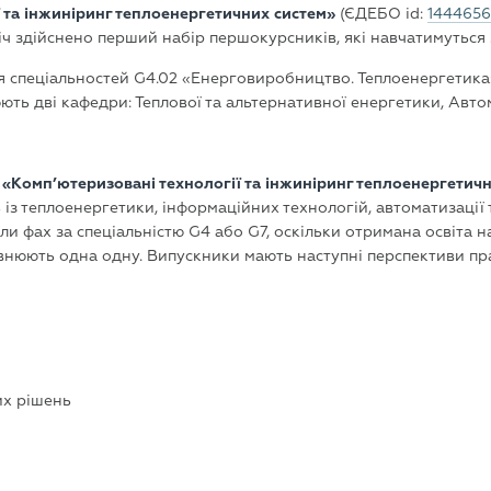
 та інжиніринг теплоенергетичних систем»
(ЄДЕБО id:
1444656
оріч здійснено перший набір першокурсників, які навчатимутьс
я спеціальностей G4.02 «Енерговиробництво. Теплоенергетика
юють дві кафедри: Теплової та альтернативної енергетики, Авто
«Комп’ютеризовані технології та інжиніринг теплоенергетич
з теплоенергетики, інформаційних технологій, автоматизації 
и фах за спеціальністю G4 або G7, оскільки отримана освіта н
овнюють одна одну. Випускники мають наступні перспективи п
их рішень