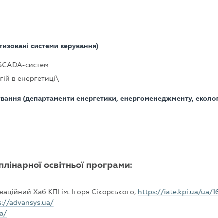
матизовані системи керування)
 SCADA-систем
ій в енергетиці\
вання (департаменти енергетики, енергоменеджменту, екологі
лінарної освітньої програми:
аційний Хаб КПІ ім. Ігоря Сікорського,
https://iate.kpi.ua/ua
s://advansys.ua/
a/