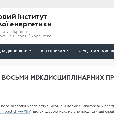
вий інститут
вої енергетики
ситет України
ут імені Ігоря Сікорського"
НА ДІЯЛЬНІСТЬ
ВСТУПНИКАМ
СТУДЕНТАМ ТА АСП
З ВОСЬМИ МІЖДИСЦИПЛІНАРНИХ ПРО
ського запропонувала вступникам сім нових міжгалузевих освіт
?mibextid=wwXIfr
), що є чудовою можливістю поєднати дві спеці