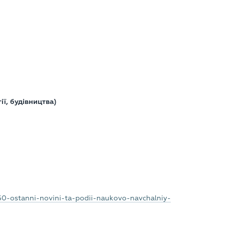
ї, будівництва)
/160-ostanni-novini-ta-podii-naukovo-navchalniy-