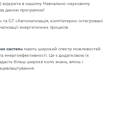
) відкрита в нашому Навчально-науковому
я за даною програмою!
» та G7 «Автоматизація, комп’ютерно-інтегровані
матизації енергетичних процесів.
них систем»
мають широкий спектр можливостей
та енергоефективності. Це є додатковою їх
адасть більш широке коло знань, вмінь і
рацевлаштування: