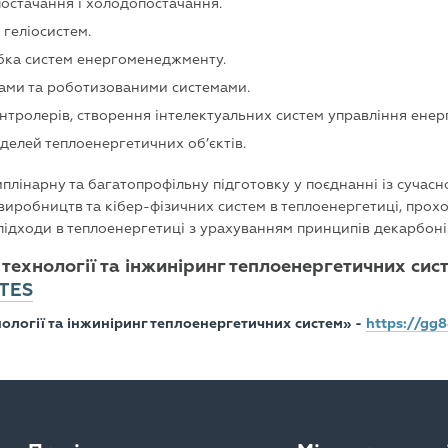
постачання і холодопостачання.
 геліосистем.
бка систем енергоменеджменту.
ами та роботизованими системами.
ролерів, створення інтелектуальних систем управління енерг
делей теплоенергетичних об’єктів.
плінарну та багатопрофільну підготовку у поєднанні із сучас
 виробництв та кібер-фізичних систем в теплоенергетиці, прох
 підходи в теплоенергетиці з урахуванням принципів декарбоні
ехнології та інжиніринг теплоенергетичних сис
ITES
ології та інжиніринг теплоенергетичних систем» -
https://gg8