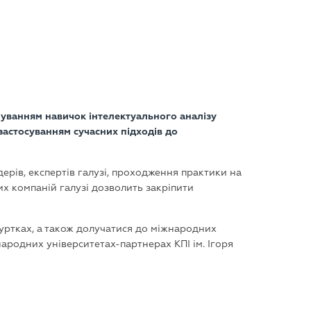
нуванням навичок інтелектуального аналізу
застосуванням сучасних підходів до
ерів, експертів галузі, проходження практики на
них компаній галузі дозволить закріпити
гуртках, а також долучатися до міжнародних
ародних університетах-партнерах КПІ ім. Ігоря