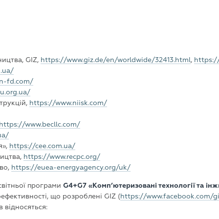
ництва, GIZ,
https://www.giz.de/en/worldwide/32413.html
,
https:
g.ua/
in-fd.com/
cu.org.ua/
струкцій,
https://www.niisk.com/
https://www.becllc.com/
ua/
я»,
https://cee.com.ua/
ництва,
https://www.recpc.org/
тво,
https://euea-energyagency.org/uk/
освітньої програми
G4+G7
«Комп’ютеризовані технології та ін
ефективності, що розроблені GIZ (
https://www.facebook.com/g
 відносяться: