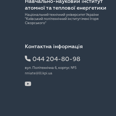
Навчально-науковий інститут
атомної та теплової енергетики
Національний технічний університет України
"Київський політехнічний інститут імені Ігоря
Сікорського"
Контактна інформація
044 204-80-98
вул. Політехнічна 6, корпус №5
nniate@lll.kpi.ua