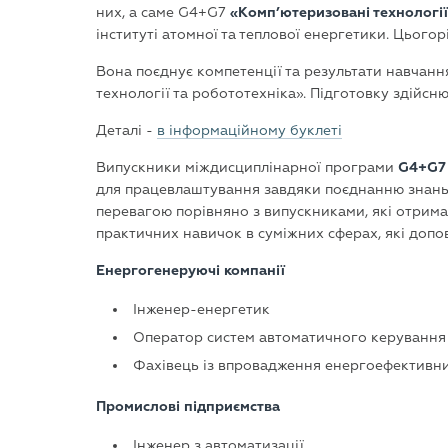
них, а саме G4+G7
«Комп’ютеризовані технології
інституті атомної та теплової енергетики. Цьог
Вона поєднує компетенції та результати навчанн
технології та робототехніка». Підготовку здійсн
Деталі -
в інформаційному буклеті
Випускники міждисциплінарної програми
G4+G7
для працевлаштування завдяки поєднанню знань і
перевагою порівняно з випускниками, які отримал
практичних навичок в суміжних сферах, які доп
Енергогенеруючі компанії
Інженер-енергетик
Оператор систем автоматичного керування
Фахівець із впровадження енергоефективн
Промислові підприємства
Інженер з автоматизації