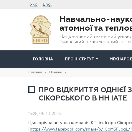
Укр.
Eng.
Навчально-науко
атомної та тепло
Національний технічний універ
"Київський політехнічний інстит
ГОЛОВНА
ПРО ІНСТИТУТ
МІЖНАРОД
Головна
/
Новини
/
ПРО ВІДКРИТТЯ ОДНІЄЇ 
СІКОРСЬКОГО В НН ІАТЕ
15:28, 06-10-2025
Цьогорічна вступна кампанія КПІ ім. Ігоря Сікор
(
https://www.facebook.com/share/p/1CpM3FJbgL/