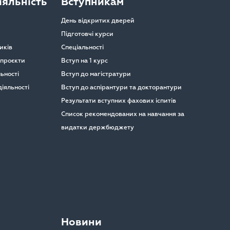
яльність
Вступникам
День відкритих дверей
Підготовчі курси
иків
Спеціальності
 проєкти
Вступ на 1 курс
ьності
Вступ до магістратури
іяльності
Вступ до аспірантури та докторантури
Результати вступних фахових іспитів
Список рекомендованих на навчання за
видатки держбюджету
Новини