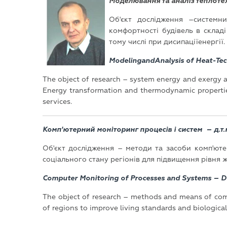
Моделювання та аналіз теплотехн
Об'єкт дослідження –системн
комфортності будівель в складі
тому числі при дисипаціїенергії
ModelingandAnalysis of Heat-Tech
The object of research – system energy and exergy 
Energy transformation and thermodynamic propertie
services.
Комп'ютерний моніторинг процесів і систем – д.т.н
Об'єкт дослідження – методи та засоби комп'юте
соціального стану регіонів для підвищення рівня ж
Computer Monitoring of Processes and Systems – Doc
The object of research – methods and means of comp
of regions to improve living standards and biologica