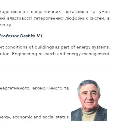
моделювання енергетичних показників та умов
чні властивості гетерогенних ліофобних систем, в
менту.
rofessor Deshko V.I.
 conditions of buildings as part of energy systems.
pation. Engineering research and energy management
нергетичного, економічного та
ergy, economic and social status