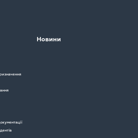
Новини
призначення
вання
окументації
удентів