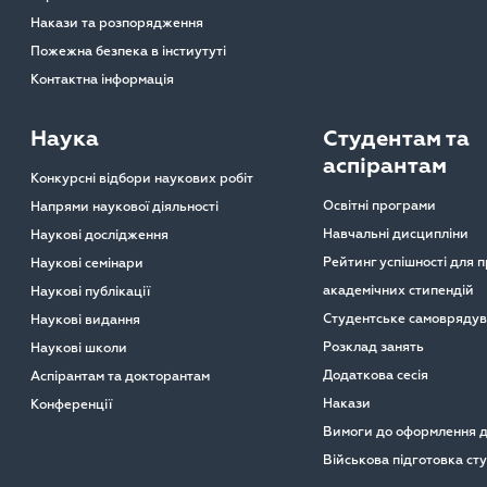
Накази та розпорядження
Пожежна безпека в інстиутуті
Контактна інформація
Наука
Студентам та
аспірантам
Конкурсні відбори наукових робіт
Освітні програми
Напрями наукової діяльності
Навчальні дисципліни
Наукові дослідження
Рейтинг успішності для 
Наукові семінари
академічних стипендій
Наукові публікації
Студентське самовряду
Наукові видання
Розклад занять
Наукові школи
Додаткова сесія
Аспірантам та докторантам
Накази
Конференції
Вимоги до оформлення д
Військова підготовка ст