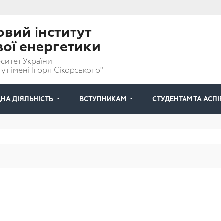
вий інститут
вої енергетики
ситет України
ут імені Ігоря Сікорського"
НА ДІЯЛЬНІСТЬ
ВСТУПНИКАМ
СТУДЕНТАМ ТА АСП