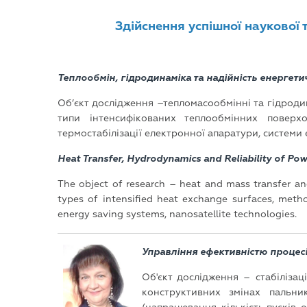
Здійснення успішної наукової 
Теплообмін, гідродинаміка та надійність енергети
Об’єкт дослідження –тепломасообмінні та гідродин
типи інтенсифікованих теплообмінних поверх
термостабілізації електронної апаратури, системи
Heat Transfer, Hydrodynamics and Reliability of Po
The object of research – heat and mass transfer an
types of intensified heat exchange surfaces, metho
energy saving systems, nanosatellite technologies.
Управління ефективністю процесі
Об'єкт дослідження – стабілізац
конструктивних змінах пальни