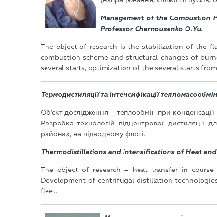
(напрацювання, кількість пусків, о
Management of the Combustion Pro
Professor Chernousenko O.Yu.
The object of research is the stabilization of the
combustion scheme and structural changes of burne
several starts, optimization of the several starts from
Термодистиляції та інтенсифікації тепломасообмінн
Об'єкт дослідження – теплообмін при конденсації
Розробка технологій відцентрової дистиляції д
районах, на підводному флоті.
Thermodistillations and Intensifications of Heat and
The object of research – heat transfer in course
Development of centrifugal distillation technologies
fleet.