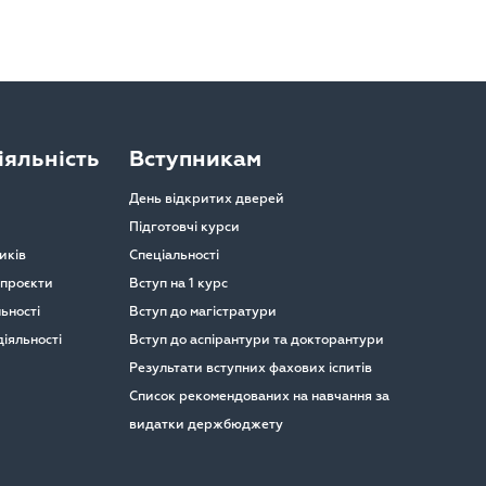
яльність
Вступникам
День відкритих дверей
Підготовчі курси
иків
Спеціальності
 проєкти
Вступ на 1 курс
ьності
Вступ до магістратури
іяльності
Вступ до аспірантури та докторантури
Результати вступних фахових іспитів
Список рекомендованих на навчання за
видатки держбюджету