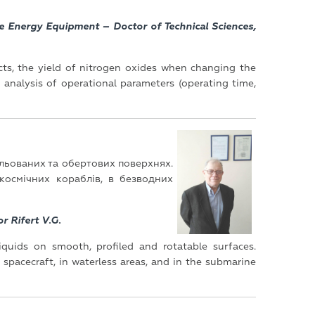
e Energy Equipment – Doctor of Technical Sciences,
cts, the yield of nitrogen oxides when changing the
nalysis of operational parameters (operating time,
ільованих та обертових поверхнях.
космічних кораблів, в безводних
r Rifert V.G.
quids on smooth, profiled and rotatable surfaces.
 spacecraft, in waterless areas, and in the submarine