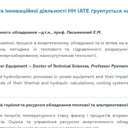
та інноваційної діяльності НН ІАТЕ ґрунтується н
чного обладнання –д.т.н., проф. Письменний Є.М.
амічні процеси в енергетичному обладнанні та їх вплив на ек
онь, методики їх теплового та гідравлічного розрахунк
 енергозбереження, наносупутникові технології.
wer Equipment – Doctor of Technical Sciences, Professor Pysmen
d hydrodynamic processes in power equipment and their impact 
ds of their thermal and hydraulic calculations, cooling systems
в горіння та ресурсом обладнання теплової та альтернативно
ія полум’я, температурного стану факелу і продуктів згорянн
ків. Оцінка та управління ресурсом енергетичного обла