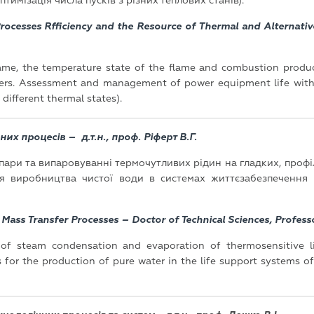
птимізація числа пусків з різних теплових станів).
cesses Rfficiency and the Resource of Thermal and Alternativ
 flame, the temperature state of the flame and combustion produ
rs. Assessment and management of power equipment life with a
 different thermal states).
их процесів – д.т.н., проф. Ріферт В.Г.
 пари та випаровуванні термочутливих рідин на гладких, проф
ля виробництва чистої води в системах життєзабезпечення 
 Mass Transfer Processes – Doctor of Technical Sciences, Professo
 of steam condensation and evaporation of thermosensitive li
 for the production of pure water in the life support systems of