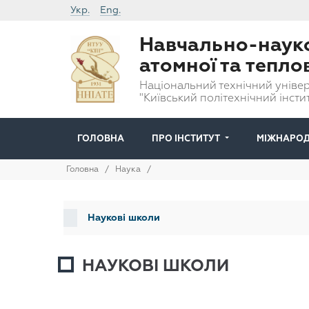
Укр.
Eng.
Навчально-науко
атомної та тепло
Національний технічний універ
"Київський політехнічний інстит
ГОЛОВНА
ПРО ІНСТИТУТ
МІЖНАРОД
Головна
/
Наука
/
Наукові школи
НАУКОВІ ШКОЛИ