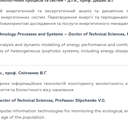
ологічних процесів та систем - д.т.н., проф. Дешко В.І.
ий енергетичний та ексергетичний аналіз та динамічне 
 енергетичних систем. Перетворення енергії та термодинамі
. Інжинірингові дослідження та послуги енергетичного менедж
nology Processes and Systems – Doctor of Technical Sciences, P
analysis and dynamic modeling of energy performance and comfort
s of heterogeneous lyophobic systems, including energy dissi
., проф. Сліпченко В.Г.
рних інформаційних технологій моніторингу екологічного, е
иття та біологічного віку населення.
tor of Technical Sciences, Professor Slipchenko V.G.
uter information technologies for monitoring the ecological, en
l age of the population.