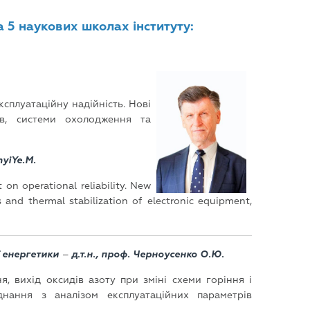
а 5 наукових школах інституту:
сплуатаційну надійність. Нові
ів, системи охолодження та
nyiYe.M.
on operational reliability. New
 and thermal stabilization of electronic equipment,
ї енергетики
–
д.т.н., проф. Черноусенко О.Ю.
я, вихід оксидів азоту при зміні схеми горіння і
днання з аналізом експлуатаційних параметрів