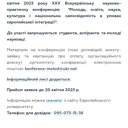
квітня 2023 року
X
Х
V
Всеукраїнську науково-
практичну конференцію "Молодь, освіта, наука,
культура і національна самосвідомість в умовах
європейської інтеграції".
До участі запрошуються студенти, аспіранти та молоді
науковці.
Матеріали на конференцію (тези доповідей, анкету-
заявку та квитанцію про оплату організаційного
внеску) оргкомітету конференції електронною
поштою:
konferenz-molod@ukr.net
І
нформаційний лист додається
.
Прийом заявок до 20 квітня 2023 р.
Інформацію можна
скачати
з сайту Європейського
університету
Телефон для довідок:
095-073-15-36