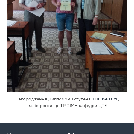
Нагородження Дипломом 1 ступеня
ТІТОВА В.М.
,
магістранта гр. ТР-2ІМН кафедри ЦТЕ