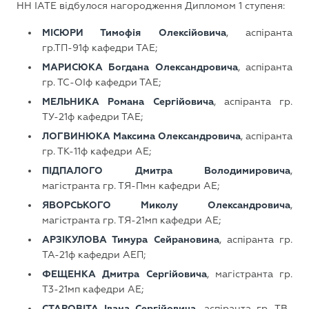
НН ІАТЕ відбулося нагородження Дипломом 1 ступеня:
МІСЮРИ Тимофія Олексійовича
, аспіранта
гр.ТП-91ф кафедри ТАЕ;
МАРИСЮКА Богдана Олександровича
, аспіранта
гр. ТС-ОІф кафедри ТАЕ;
МЕЛЬНИКА Романа Сергійовича
, аспіранта гр.
ТУ-21ф кафедри ТАЕ;
ЛОГВИНЮКА Максима Олександровича
, аспіранта
гр. ТК-11ф кафедри АЕ;
ПІДПАЛОГО Дмитра Володимировича
,
магістранта гр. ТЯ-Пмн кафедри АЕ;
ЯВОРСЬКОГО Миколу Олександровича
,
магістранта гр. ТЯ-21мп кафедри АЕ;
АРЗІКУЛОВА Тимура Сейрановина
, аспіранта гр.
ТА-21ф кафедри АЕП;
ФЕЩЕНКА Дмитра Сергійовича
, магістранта гр.
Т3-21мп кафедри АЕ;
СТАРОВІТА Івана Сергійовича
, аспіранта гр. ТВ-