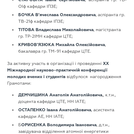
ОІф кафедри ІПЗЕ;
БОЧКА В’ячеслава Олександровича
, аспіранта гр.
ТВ-21ф кафедри ІПЗЕ;
ТІТОВА Владислава Миколайовича
, магістранта
гр. ТР-2ІМН кафедри ЦТЕ;
КРИВОВ’ЯЗЮКА Михайла Олексійовича
,
бакалавра гр. ТМ-91 кафедри ЦТЕ.
За активну участь в організації і проведенні
XX
Міжнародної науково-практичній конференції
молодих вчених і студентів
відбулося нагородження
Грамотами:
ДЕМЧИШИНА Анатолія Анатолійовича
,, к.т.н.,
доцента кафедри ЦТЕ, НН ІАТЕ;
ОСТАПЕНКО Івана Анатолійовича
, асистента
кафедри АЕ, НН ІАТЕ;
Б
ОРИСЕНКА Володимира Івановича
, д.т.н.,
завідувача відділення атомної енергетики