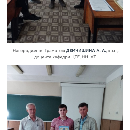
Нагородження Грамотою
ДЕМЧИШИНА А. А.
, к.т.н.,
доцента кафедри ЦТЕ, НН ІАТ