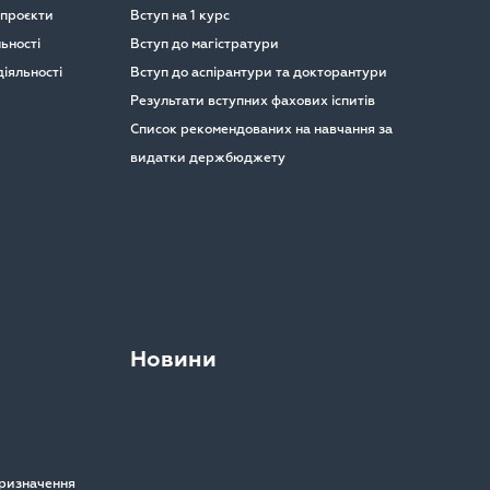
 проєкти
Вступ на 1 курс
ьності
Вступ до магістратури
іяльності
Вступ до аспірантури та докторантури
Результати вступних фахових іспитів
Список рекомендованих на навчання за
видатки держбюджету
Новини
призначення