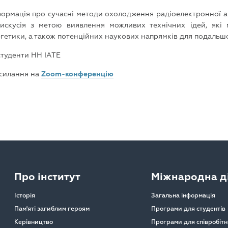
формація про сучасні методи охолодження радіоелектронної ап
дискусія з метою виявлення можливих технічних ідей, які
ергетики, а також потенційних наукових напрямків для подальш
студенти НН ІАТЕ
осилання на
Zoom-конференцію
Про інститут
Міжнародна ді
Історія
Загальна інформація
Пам'яті загиблим героям
Програми для студентів
Керівництво
Програми для співробітн