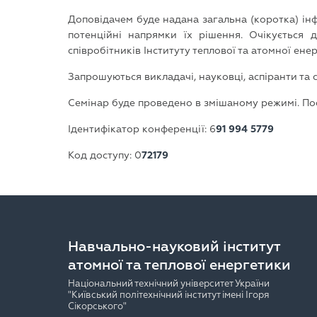
Доповідачем буде надана загальна (коротка) ін
потенційні напрямки їх рішення. Очікується 
співробітників Інституту теплової та атомної ен
Запрошуються викладачі, науковці, аспіранти та 
Семінар буде проведено в змішаному режимі. П
Ідентифікатор конференції: 6
91 994 5779
Код доступу: 0
72179
Навчально-науковий інститут
атомної та теплової енергетики
Національний технічний університет України
"Київський політехнічний інститут імені Ігоря
Сікорського"