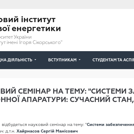
вий інститут
вої енергетики
ситет України
ут імені Ігоря Сікорського"
НА ДІЯЛЬНІСТЬ
ВСТУПНИКАМ
СТУДЕНТАМ ТА АСП
ИЙ СЕМІНАР НА ТЕМУ: "СИСТЕМИ 
НОЇ АПАРАТУРИ: СУЧАСНИЙ СТАН,
0 відбудеться науковий семінар на тему: "
Системи забезпечення
ч: д.т.н.
Хайрнасов Сергій Манісович