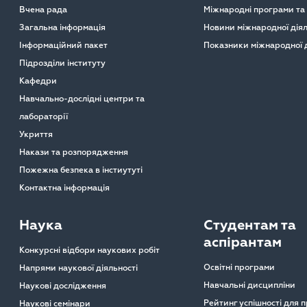
Вчена рада
Міжнародні програми та
Загальна інформація
Новини міжнародної діял
Інформаційний пакет
Показники міжнародної д
Підрозділи інституту
Кафедри
Навчально-дослідні центри та
лабораторії
Укриття
Накази та розпорядження
Пожежна безпека в інстиутуті
Контактна інформація
Наука
Студентам та
аспірантам
Конкурсні відбори наукових робіт
Освітні програми
Напрями наукової діяльності
Навчальні дисципліни
Наукові дослідження
Рейтинг успішності для 
Наукові семінари