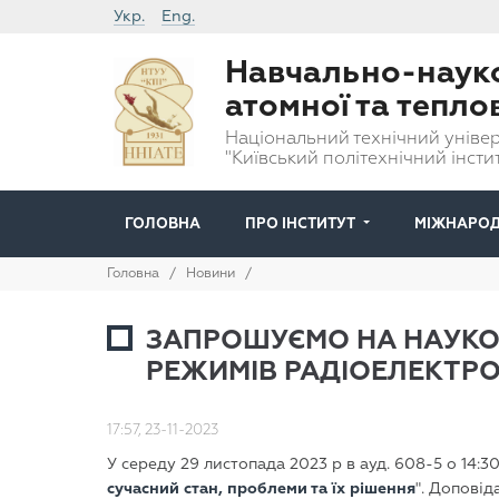
Укр.
Eng.
Навчально-науко
атомної та тепло
Національний технічний універ
"Київський політехнічний інстит
ГОЛОВНА
ПРО ІНСТИТУТ
МІЖНАРОД
Головна
/
Новини
/
ЗАПРОШУЄМО НА НАУКОВ
РЕЖИМІВ РАДІОЕЛЕКТРОН
17:57, 23-11-2023
У середу 29 листопада 2023 р в ауд. 608-5 о 14:3
сучасний стан, проблеми та їх рішення
". Доповіда