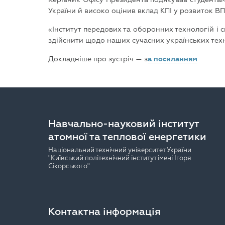
України й високо оцінив вклад КПІ у розвиток ВП
«Інститут передових та оборонних технологій і с
здійснити щодо наших сучасних українських техно
Докладніше про зустріч — з
а посиланням
Навчально-науковий інститут
атомної та теплової енергетики
Національний технічний університет України
"Київський політехнічний інститут імені Ігоря
Сікорського"
Контактна інформація