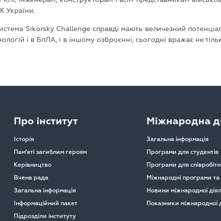
К України.
истема Sikorsky Challenge справді мають величезний потенціа
логій і в БпЛА, і в іншому озброєнні, сьогодні вражає не тіль
Про інститут
Міжнародна ді
Історія
Загальна інформація
Пам'яті загиблим героям
Програми для студентів
Керівництво
Програми для співробітн
Вчена рада
Міжнародні програми та
Загальна інформація
Новини міжнародної діял
Інформаційний пакет
Показники міжнародної д
Підрозділи інституту