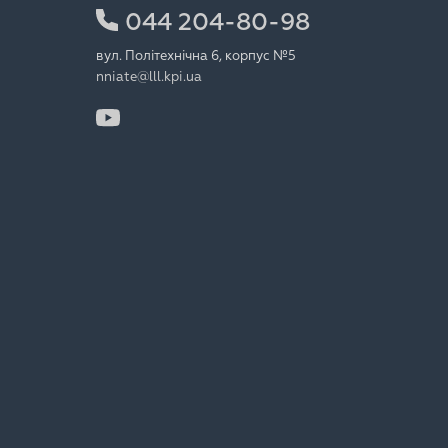
044 204-80-98
вул. Політехнічна 6, корпус №5
nniate@lll.kpi.ua