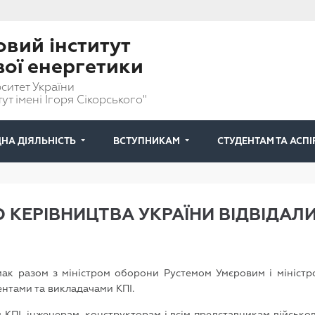
вий інститут
вої енергетики
ситет України
ут імені Ігоря Сікорського"
НА ДІЯЛЬНІСТЬ
ВСТУПНИКАМ
СТУДЕНТАМ ТА АСП
КЕРІВНИЦТВА УКРАЇНИ ВІДВІДАЛИ
ак разом з міністром оборони Рустемом Умєровим і міністро
нтами та викладачами КПІ.
КПІ, інженерам, конструкторам і всім представникам військов