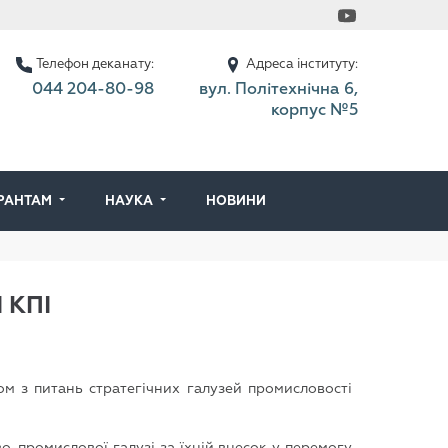
Телефон деканату:
Адреса інституту:
044 204-80-98
вул. Політехнічна 6,
корпус №5
ІРАНТАМ
НАУКА
НОВИНИ
 КПІ
м з питань стратегічних галузей промисловості
о-промислової галузі за їхній внесок у перемогу