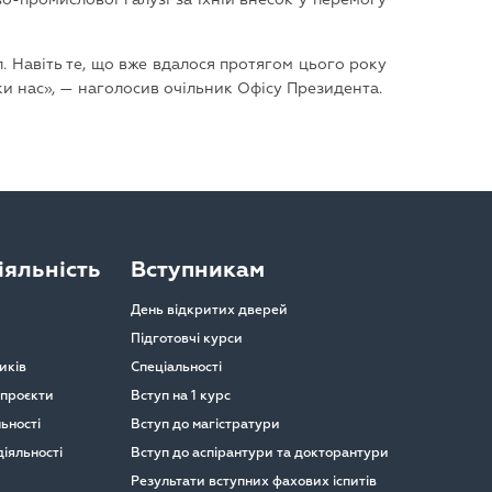
л. Навіть те, що вже вдалося протягом цього року
ки нас», — наголосив очільник Офісу Президента.
яльність
Вступникам
День відкритих дверей
Підготовчі курси
иків
Спеціальності
 проєкти
Вступ на 1 курс
ьності
Вступ до магістратури
іяльності
Вступ до аспірантури та докторантури
Результати вступних фахових іспитів