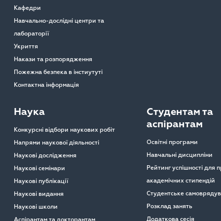
Кафедри
Навчально-дослідні центри та
лабораторії
Укриття
Накази та розпорядження
Пожежна безпека в інстиутуті
Контактна інформація
Наука
Студентам та
аспірантам
Конкурсні відбори наукових робіт
Освітні програми
Напрями наукової діяльності
Навчальні дисципліни
Наукові дослідження
Рейтинг успішності для 
Наукові семінари
академічних стипендій
Наукові публікації
Студентське самовряду
Наукові видання
Розклад занять
Наукові школи
Додаткова сесія
Аспірантам та докторантам