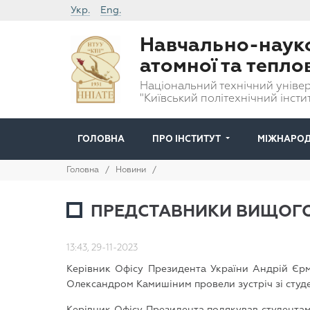
Укр.
Eng.
Навчально-науко
атомної та тепло
Національний технічний універ
"Київський політехнічний інстит
ГОЛОВНА
ПРО ІНСТИТУТ
МІЖНАРОД
Головна
/
Новини
/
ПРЕДСТАВНИКИ ВИЩОГО 
13:43, 29-11-2023
Керівник Офісу Президента України Андрій Єрм
Олександром Камишіним провели зустріч зі студе
Керівник Офісу Президента подякував студентам 