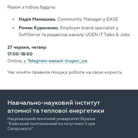
Разом з тобою будуть:
Надія Манишева
, Community Manager у EASE
Роман Куриленко
, Employer brand specialist у
SoftServe та редактор каналу UGEN IT Talks & Jobs
27 червня, четвер
17:00-18:00
Online, у
Telegram-каналі @ugen_ua
Час міняти правила пошуку роботи на свою користь
Навчально-науковий інститут
атомної та теплової енергетики
Національний технічний університет України
"Київський політехнічний інститут імені Ігоря
Сікорського"