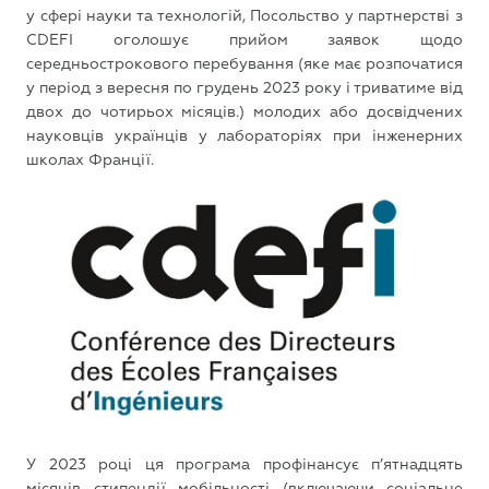
у сфері науки та технологій, Посольство у партнерстві з
CDEFI оголошує прийом заявок щодо
середньострокового перебування (яке має розпочатися
у період з вересня по грудень 2023 року і триватиме від
двох до чотирьох місяців.) молодих або досвідчених
науковців українців у лабораторіях при інженерних
школах Франції.
У 2023 році ця програма профінансує п’ятнадцять
місяців стипендії мобільності (включаючи соціальне