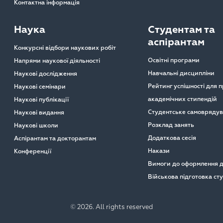
Контактна інформація
Наука
Студентам та
аспірантам
Конкурсні відбори наукових робіт
Освітні програми
Напрями наукової діяльності
Навчальні дисципліни
Наукові дослідження
Рейтинг успішності для 
Наукові семінари
академічних стипендій
Наукові публікації
Студентське самовряду
Наукові видання
Розклад занять
Наукові школи
Додаткова сесія
Аспірантам та докторантам
Накази
Конференції
Вимоги до оформлення д
Військова підготовка ст
© 2026. All rights reserved