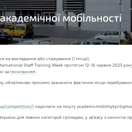
 на викладання або стажування (1 місце);
national Staff Training Week протягом 12-16 червня 2023 рок
ні за
посиланням
.
у, обов'язково просимо зазначити фактичне місце перебування
.ua/competition/
) надіслати на пошту academicmobilitykpi@gma
країни для певних категорій громадян, у зв'язку з чинністю п