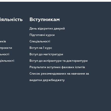
яльність
Вступникам
День відкритих дверей
Підготовчі курси
иків
Спеціальності
 проєкти
Вступ на 1 курс
ьності
Вступ до магістратури
іяльності
Вступ до аспірантури та докторантури
Результати вступних фахових іспитів
Список рекомендованих на навчання за
видатки держбюджету