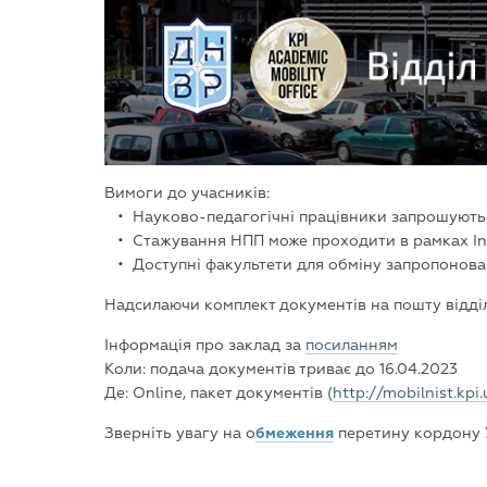
Вимоги до учасників:
• Науково-педагогічні працівники запрошуються
• Стажування НПП може проходити в рамках Inter
• Доступні факультети для обміну запропонова
Надсилаючи комплект документів на пошту відділ
Інформація про заклад за
посиланням
Коли: подача документів триває до 16.04.2023
Де: Online, пакет документів (
http://mobilnist.kpi
Зверніть увагу на о
бмеження
перетину кордону У