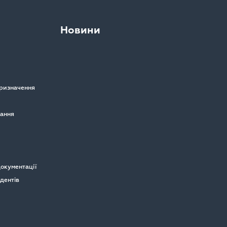
Новини
призначення
вання
окументації
удентів