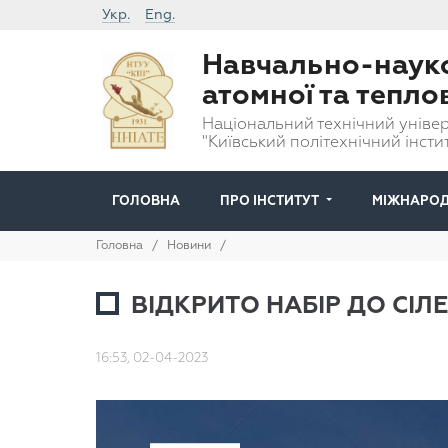
Укр.
Eng.
Навчально-науко
атомної та тепло
Національний технічний універ
"Київський політехнічний інстит
ГОЛОВНА
ПРО ІНСТИТУТ
МІЖНАРОД
Головна
/
Новини
/
ВІДКРИТО НАБІР ДО СІЛ
16:53, 02-04-2023