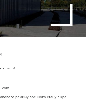
у;
 в листі!
il.com
равового режиму воєнного стану в країні.