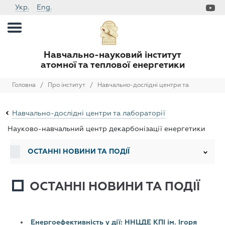
Укр.
Eng.
Навчально-науковий інститут
атомної та теплової енергетики
Головна
/
Про інститут
/
Навчально-дослідні центри та
лабораторії
/
Науково-навчальний центр декарбонізації
Навчально-дослідні центри та лабораторії
енергетики
/
Науково-навчальний центр декарбонізації енергетики
ОСТАННІ НОВИНИ ТА ПОДІЇ
ОСТАННІ НОВИНИ ТА ПОДІЇ
Енергоефективність у дії: ННЦДЕ КПІ ім. Ігоря