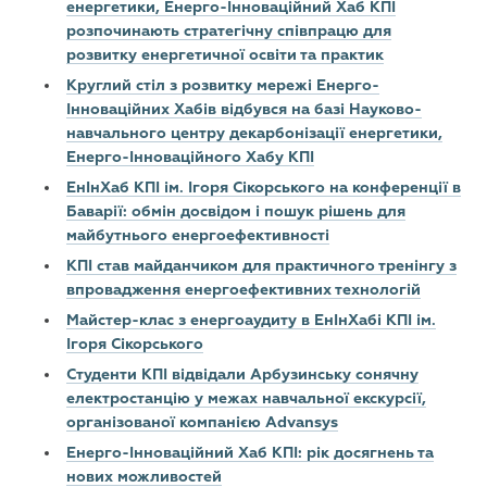
енергетики, Енерго-Інноваційний Хаб КПІ
розпочинають стратегічну співпрацю для
розвитку енергетичної освіти та практик
Круглий стіл з розвитку мережі Енерго-
Інноваційних Хабів відбувся на базі Науково-
навчального центру декарбонізації енергетики,
Енерго-Інноваційного Хабу КПІ
ЕнІнХаб КПІ ім. Ігоря Сікорського на конференції в
Баварії: обмін досвідом і пошук рішень для
майбутнього енергоефективності
КПІ став майданчиком для практичного тренінгу з
впровадження енергоефективних технологій
Майстер-клас з енергоаудиту в ЕнІнХабі КПІ ім.
Ігоря Сікорського
Студенти КПІ відвідали Арбузинську сонячну
електростанцію у межах навчальної екскурсії,
організованої компанією Advansys
Енерго-Інноваційний Хаб КПІ: рік досягнень та
нових можливостей