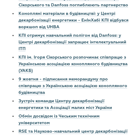
Сікорського та Danfoss поглиблюють партнерство
Конопляні матеріали в будівництві: у Центрі
декарбонізації енергетики - ЕнІнХабі КПІ відбувся
воркшоп від UHBA
КПІ отримує навчальний полігон від Danfoss: у
Центрі декарбонізації запрацює інтелектуальний
ІТП
КПІ ім. Ігоря Сікорського розпочинає співпрацю з
Українською асоціацією конопляного будівництва
(УАКБ)
9 жовтня - підписання меморандуму про
співпрацю з Українською асоціацією конопляного
будівництва
Зустріч команди Центру декарбонізації
енергетики та Асоціації малих міст України
Обмін досвідом із Чеським технічним
університетом
RSE та Науково-навчальний центр декарбонізації