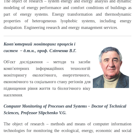
The object of research – system energy and exergy analysis and dynamic
modeling of energy performance and comfort conditions of buildings as
part of energy systems. Energy transformation and thermodynamic
properties of heterogeneous lyophobic systems, including energy
dissipation. Engineering research and energy management services.
Комп'ютерний моніторинг процесів і
систем – д.т.н., проф. Сліпченко В.Г.
Об'єкт дослідження – методи та засоби
комп'ютерних інформаційних технологій
моніторингу екологічного, енергетичного,
економічного та соціального стану регіонів для
підвищення рівня життя та біологічного віку
населення.
Computer Monitoring of Processes and Systems – Doctor of Technical
Sciences, Professor Slipchenko V.G.
The object of research – methods and means of computer information
technologies for monitoring the ecological, energy, economic and social