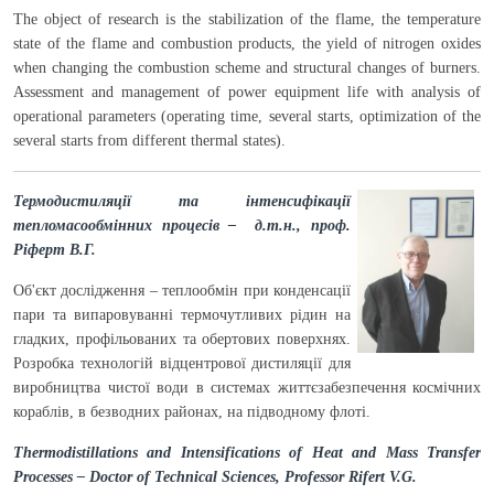
The object of research is the stabilization of the flame, the temperature
state of the flame and combustion products, the yield of nitrogen oxides
when changing the combustion scheme and structural changes of burners.
Assessment and management of power equipment life with analysis of
operational parameters (operating time, several starts, optimization of the
several starts from different thermal states).
Термодистиляції та інтенсифікації
тепломасообмінних процесів – д.т.н., проф.
Ріферт В.Г.
Об'єкт дослідження – теплообмін при конденсації
пари та випаровуванні термочутливих рідин на
гладких, профільованих та обертових поверхнях.
Розробка технологій відцентрової дистиляції для
виробництва чистої води в системах життєзабезпечення космічних
кораблів, в безводних районах, на підводному флоті.
Thermodistillations and Intensifications of Heat and Mass Transfer
Processes – Doctor of Technical Sciences, Professor Rifert V.G.