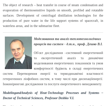
The object of research – heat transfer in course of steam condensation and
evaporation of thermosensitive liquids on smooth, profiled and rotatable
surfaces. Development of centrifugal distillation technologies for the
production of pure water in the life support systems of spacecraft, in
waterless areas, and in the submarine fleet.
Моделювання та аналіз теплотехнологічних
процесів та систем - д.т.н., проф. Дешко В.І.
Об'єкт дослідження –системний енергетичний
та ексергетичний аналіз та динамічне
моделювання енергетичних показників та умов
комфортності будівель в складі енергетичних
систем. Перетворення енергії та термодинамічні властивості
гетерогенних ліофобних систем, в тому числі при дисипаціїенергії.
Інжинірингові дослідження та послуги енергетичного менеджменту.
ModelingandAnalysis of Heat-Technology Processes and Systems –
Doctor of Technical Sciences, Professor Deshko V.I.