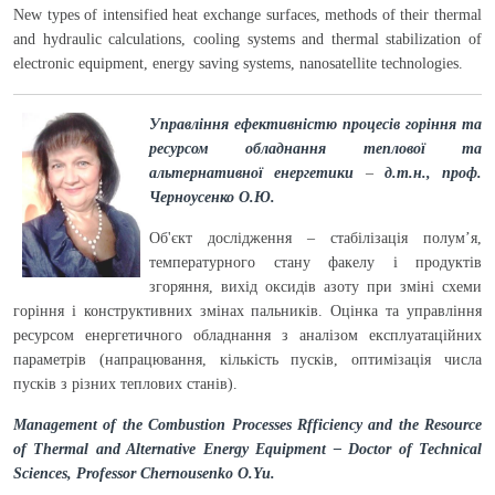
New types of intensified heat exchange surfaces, methods of their thermal
and hydraulic calculations, cooling systems and thermal stabilization of
electronic equipment, energy saving systems, nanosatellite technologies.
Управління ефективністю процесів горіння та
ресурсом обладнання теплової та
альтернативної енергетики
–
д.т.н., проф.
Черноусенко О.Ю.
Об'єкт дослідження – стабілізація полум’я,
температурного стану факелу і продуктів
згоряння, вихід оксидів азоту при зміні схеми
горіння і конструктивних змінах пальників. Оцінка та управління
ресурсом енергетичного обладнання з аналізом експлуатаційних
параметрів (напрацювання, кількість пусків, оптимізація числа
пусків з різних теплових станів).
Management of the Combustion Processes Rfficiency and the Resource
of Thermal and Alternative Energy Equipment – Doctor of Technical
Sciences, Professor Chernousenko O.Yu.