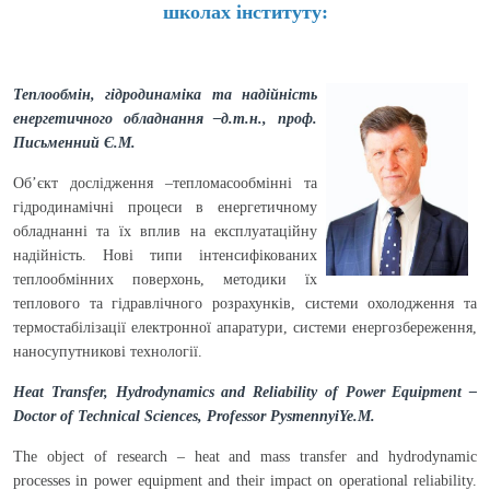
школах інституту:
Теплообмін, гідродинаміка та надійність
енергетичного обладнання –д.т.н., проф.
Письменний Є.М.
Об’єкт дослідження –тепломасообмінні та
гідродинамічні процеси в енергетичному
обладнанні та їх вплив на експлуатаційну
надійність. Нові типи інтенсифікованих
теплообмінних поверхонь, методики їх
теплового та гідравлічного розрахунків, системи охолодження та
термостабілізації електронної апаратури, системи енергозбереження,
наносупутникові технології.
Heat Transfer, Hydrodynamics and Reliability of Power Equipment –
Doctor of Technical Sciences, Professor PysmennyiYe.M.
The object of research – heat and mass transfer and hydrodynamic
processes in power equipment and their impact on operational reliability.