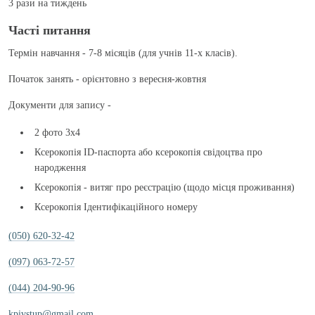
3 рази на тиждень
Частi питання
Термін навчання - 7-8 місяців (для учнів 11-х класів).
Початок занять - орієнтовно з вересня-жовтня
Документи для запису -
2 фото 3х4
Ксерокопія ID-паспорта або ксерокопія свідоцтва про
народження
Ксерокопія - витяг про реєстрацію (щодо місця проживання)
Ксерокопія Ідентифікаційного номеру
(050) 620-32-42
(097) 063-72-57
(044) 204-90-96
kpivstup@gmail.com