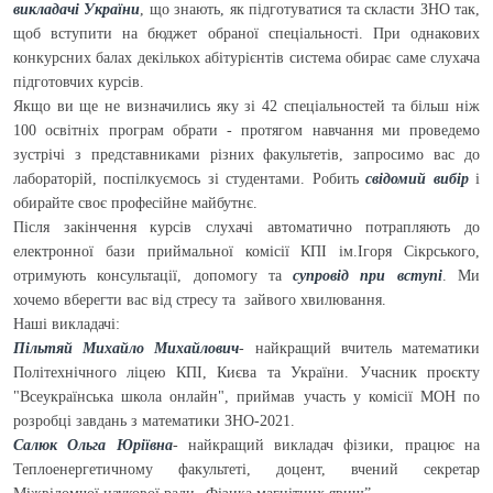
викладачі України
, що знають, як підготуватися та скласти ЗНО так,
щоб вступити на бюджет обраної спеціальності. При однакових
конкурсних балах декількох абітурієнтів система обирає саме слухача
підготовчих курсів.
Якщо ви ще не визначились яку зі 42 спеціальностей та більш ніж
100 освітніх програм обрати - протягом навчання ми проведемо
зустрічі з представниками різних факультетів, запросимо вас до
лабораторій, поспілкуємось зі студентами. Робить
свідомий вибір
і
обирайте своє професійне майбутнє.
Після закінчення курсів слухачі автоматично потрапляють до
електронної бази приймальної комісії КПІ ім.Ігоря Сікрського,
отримують консультації, допомогу та
супровід при вступі
. Ми
хочемо вберегти вас від стресу та зайвого хвилювання.
Наші викладачі:
Пільтяй Михайло Михайлович
- найкращий вчитель математики
Політехнічного ліцею КПІ, Києва та України. Учасник проєкту
"Всеукраїнська школа онлайн", приймав участь у комісії МОН по
розробці завдань з математики ЗНО-2021.
Салюк Ольга Юріївна
- найкращий викладач фізики, працює на
Теплоенергетичному факультеті, доцент, вчений секретар