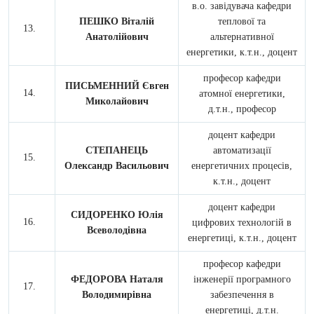
в.о. завідувача кафедри
ПЕШКО Віталій
теплової та
Анатолійович
альтернативної
енергетики, к.т.н., доцент
професор кафедри
ПИСЬМЕННИЙ Євген
атомної енергетики,
Миколайович
д.т.н., професор
доцент кафедри
СТЕПАНЕЦЬ
автоматизації
Олександр Васильович
енергетичних процесів,
к.т.н., доцент
доцент кафедри
СИДОРЕНКО Юлія
цифрових технологій в
Всеволодівна
енергетиці, к.т.н., доцент
професор кафедри
ФЕДОРОВА Наталя
інженерії програмного
Володимирівна
забезпечення в
енергетиці, д.т.н.