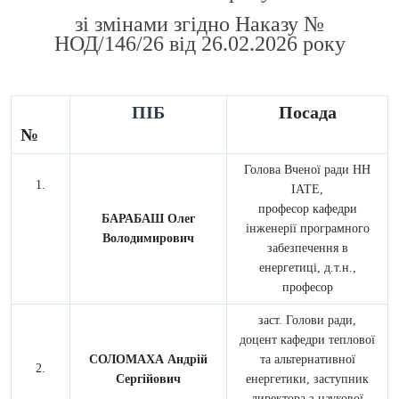
зі змінами згідно Наказу №
НОД/146/26 від 26.02.2026 року
ПІБ
Посада
№
Голова Вченої ради НН
ІАТЕ,
професор кафедри
БАРАБАШ Олег
інженерії програмного
Володимирович
забезпечення в
енергетиці, д.т.н.,
професор
заст. Голови ради,
доцент кафедри теплової
СОЛОМАХА Андрій
та альтернативної
Сергійович
енергетики, заступник
директора з наукової