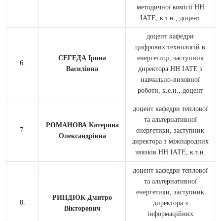
методичної комісії НН
ІАТЕ, к.т.н., доцент
доцент кафедри
цифрових технологій в
СЕГЕДА Ірина
енергетиці, заступник
Василівна
директора НН ІАТЕ з
навчально-виховної
роботи, к.е.н., доцент
доцент кафедри теплової
та альтернативної
РОМАНОВА Катерина
енергетики, заступник
Олександрівна
директора з міжнародних
звязків НН ІАТЕ, к.т.н.
доцент кафедри теплової
та альтернативної
енергетики, заступник
РИНДЮК Дмитро
директора з
Вікторович
інформаційних