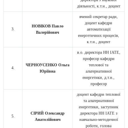
діяльності, к.т.н., доцент
вчений секретар ради,
доцент кафедри
НОВІКОВ Павло
автоматизації
Валерійович
енергетичних процесів,
к.т.н., доцент
в.о. директора НН ІАТЕ,
професор кафедри
ЧЕРНОУСЕНКО Ольга
теплової та
Юріївна
альтернативної
енергетики, д.т.н.,
професор
доцент кафедри теплової
та альтернативної
енергетики, заступник
СІРИЙ Олександр
директора НН ІАТЕ з
Анатолійович
навчально-методичної
роботи, голова