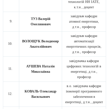
технологій НН ІАТЕ,
к.т.н., доцент
завідувач кафедри
ТУЗ Валерій
атомної енергетики,
Омелянович
д.т.н., професор
завідувач кафедри
ВОЛОЩУК Володимир
автоматизації
Анатолійович
енергетичних процесів,
д.т.н., професор
завідувачка кафедри
АУШЕВА Наталія
цифрових технологій в
Миколаївна
енергетиці, д.т.н.,
професор
в.о. завідувача кафедри
КОВАЛЬ Олександр
інженерії программного
Васильович
забезпечення в
енергетиці, д.т.н., доцент