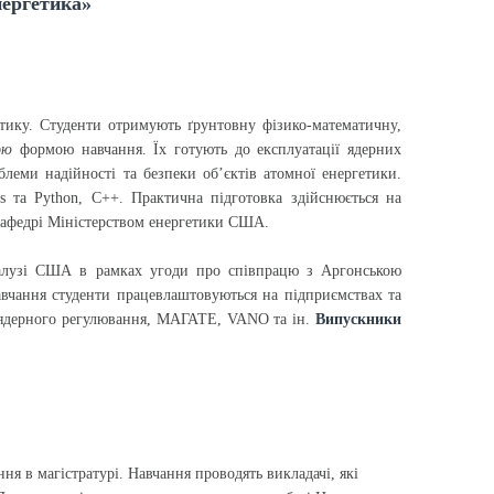
нергетика»
тику. Студенти отримують ґрунтовну фізико-математичну,
ою
формою навчання. Їх готують до експлуатації ядерних
леми надійності та безпеки об’єктів атомної енергетики.
s та Python, C++. Практична підготовка здійснюється на
кафедрі Міністерством енергетики США.
 галузі США в рамках угоди про співпрацю з Аргонською
вчання студенти працевлаштовуються на підприємствах та
з ядерного регулювання, МАГАТЕ, VANO та ін.
Випускники
я в магістратурі. Навчання проводять викладачі, які