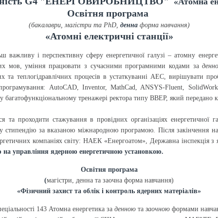
ьність G4 "ЕНЕРГОВИРОБНИЦТВО"
«Атомна е
Освітня програма
(бакалаври, магістри та PhD,
денна
форма навчання)
«Атомні електричні станції»
ьш важливу і перспективну сферу енергетичної галузі – атомну енерге
мних мов, уміння працювати з сучасними програмними кодами за
денн
 та теплогідравлічних процесів в устаткуванні АЕС, вирішувати проб
рограмування: AutoCAD, Inventor, MathCad, ANSYS-Fluent, SolidWork
у багатофункціональному тренажері ректора типу ВВЕР, який передано 
ися та проходити стажування в провідних організаціях енергетичної
ву стипендію за вказаною міжнародною програмою. Після закінчення на
нергетичних компаніях світу: НАЕК «Енергоатом», Державна інспекція 
ю на управління ядерною енергетичною установкою.
Освітня програма
(
магістри, денна та заочна форма навчання)
«Фізичний захист та облік і контроль ядерних матеріалів»
пеціальності 143 Атомна енергетика за
денною
та
заочною
формами навчанн