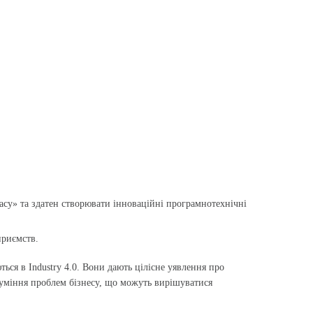
асу» та здатен створювати інноваційні програмно­технічні
приємств.
ься в Industry 4.0. Вони дають цілісне уявлення про
зуміння проблем бізнесу, що можуть вирішуватися