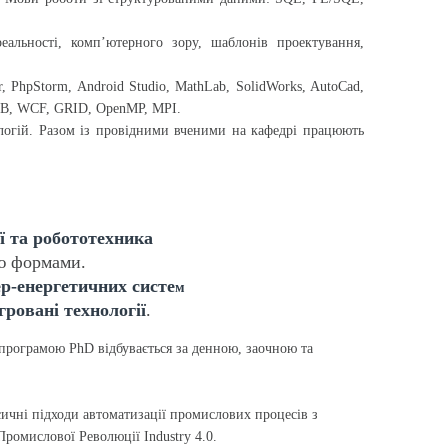
еальності, комп’ютерного зору, шаблонів проектування,
r, PhpStorm, Android Studio, MathLab, SolidWorks, AutoCad,
e DB, WCF, GRID, OpenMP, MPI.
логій. Разом із провідними вченими на кафедрі працюють
ї та робототехника
ою формами.
ер-енергетичних систе
м
ровані технології
.
 програмою PhD відбувається за денною, заочною та
сичні підходи автоматизації промислових процесів з
ромислової Революції Industry 4.0.