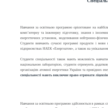
Спеціал
Навчання за освітньою програмою орієнтоване на найбіл
комп’ютерну та інженерну підготовку, знання з інозе
енергетичних установок, моделювання нейтронно-фізичних
Студенти вивчають сучасні програмні продукти і мови п
підприємствах НАЕК «Енергоатом», а також на унікальном
Студенти спеціальності також мають можливість навчат
національною лабораторією, студенти отримують додатко
організаціях атомної енергетики України та провідних е
спеціальності мають виключне право отримати ліцензі
Навчання за освітньою програмою здійснюється в рамках с