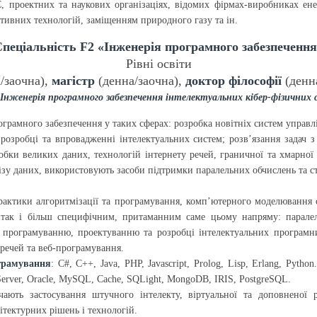
проектних та наукових організаціях, відомих фірмах-виробниках енерг
тивних технологій, заміщенням природного газу та ін.
пеціальність F2 «Інженерія програмного забезпеченн
Рівні освіти
/заочна),
магістр
(денна/заочна),
доктор філософії
(денн
Інженерія програмного забезпечення інтелектуальних кібер-фізичних 
рограмного забезпечення у таких сферах: розробка новітніх систем упра
розробці та впровадженні інтелектуальних систем; розв’язання задач 
бки великих даних, технологій інтернету речей, граничної та хмарної 
ізу даних, використовують засоби підтримки паралельних обчислень та с
практики алгоритмізації та програмування, комп’ютерного моделювання 
и, так і більш специфічним, притаманним саме цьому напряму: парал
програмуванню, проектуванню та розробці інтелектуальних програмни
речей та веб-програмування.
грамування
: C#, C++, Java, PHP, Javascript, Prolog, Lisp, Erlang, Py
erver, Oracle, MySQL, Cache, SQLight, MongoDB, IRIS, PostgreSQL.
ають застосування штучного інтелекту, віртуальної та доповненої р
тектурних рішень і технологій.