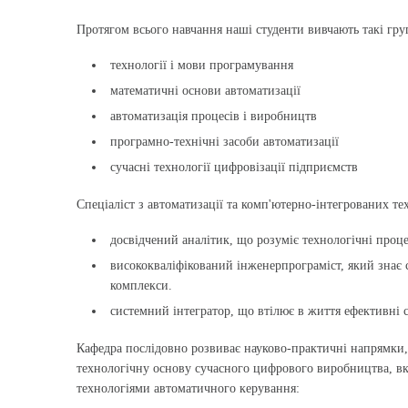
Протягом всього навчання наші студенти вивчають такі гр
технології і мови програмування
математичні основи автоматизації
автоматизація процесів і виробництв
програмно-технічні засоби автоматизації
сучасні технології цифровізації підприємств
Спеціаліст з автоматизації та комп'ютерно-інтегрованих тех
досвідчений аналітик, що розуміє технологічні проце
висококваліфікований інженер­програміст, який знає 
комплекси.
системний інтегратор, що втілює в життя ефективні 
Кафедра послідовно розвиває науково-практичні напрямки, я
технологічну основу сучасного цифрового виробництва, вк
технологіями автоматичного керування: