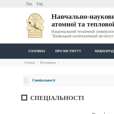
Укр.
Eng.
Навчально-наукови
атомної та теплово
Національний технічний університ
"Київський політехнічний інститут 
ГОЛОВНА
ПРО ІНСТИТУТ
МІЖНАРОД
Головна
/
Вступникам
/
Спеціальності
СПЕЦІАЛЬНОСТІ