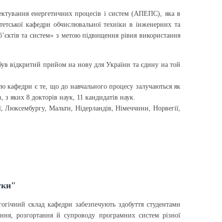
оектування енергетичних процесів і систем (АПЕПС), яка в
итетської кафедри обчислювальної техніки в інженерних та
б’єктів та систем» з метою підвищення рівня використання
 був відкритий прийом на нову для України та єдину на той
ю кафедри є те, що до навчального процесу залучаються як
 з яких 8 докторів наук, 11 кандидатів наук.
ї, Люксембургу, Мальти, Нідерландів, Німеччини, Норвегії,
уки"
гогічний склад кафедри забезпечують здобуття студентами
ння, розгортання й супроводу програмних систем різної