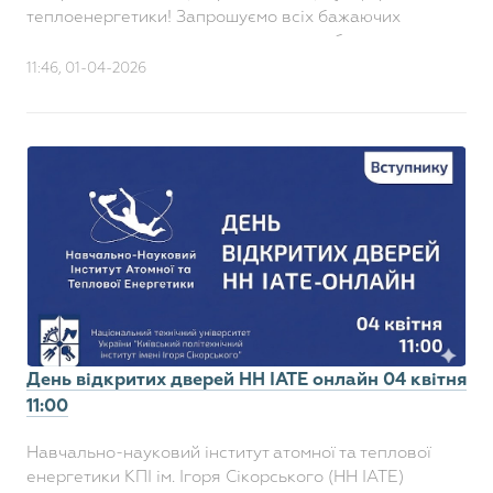
теплоенергетики! Запрошуємо всіх бажаючих
долучитися до старту нашого масштабного хакатону.
Коли: 3-4 квітня 20..
11:46, 01-04-2026
День відкритих дверей НН ІАТЕ онлайн 04 квітня
11:00
Навчально-науковий інститут атомної та теплової
енергетики КПІ ім. Ігоря Сікорського (НН ІАТЕ)