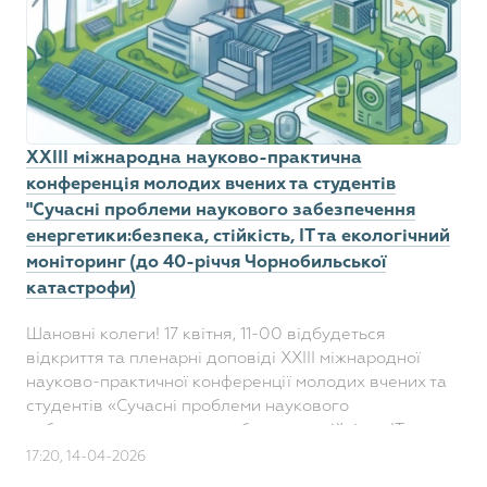
ХХІІІ міжнародна науково-практична
конференція молодих вчених та студентів
"Сучасні проблеми наукового забезпечення
енергетики:безпека, стійкість, ІТ та екологічний
моніторинг (до 40-річчя Чорнобильської
катастрофи)
Шановні колеги! 17 квітня, 11-00 відбудеться
відкриття та пленарні доповіді ХХІІІ міжнародної
науково-практичної конференції молодих вчених та
студентів «Сучасні проблеми наукового
забезпечення енергетики:безпека, стійкість, ІТ та
екологічни..
17:20, 14-04-2026