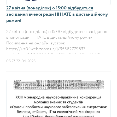
27 квітня (понеділок) о 15:00 відбудеться
засідання вченої ради НН ІАТЕ в дистанційному
режимі
27 квітня (понеділок) о 15:00 відбудеться засідання
вченої ради НН ІАТЕ в дистанційному режимі .
Посилання на онлайн-зустріч:
https://us04web.zoom.us/j/3536277953?
pwd=ZnpnOWNGb1BDdXJhS1RHQWpxN2xyUT09
Ідентифікатор конференції: 353 627 7953 Код ..
06:27, 22-04-2026