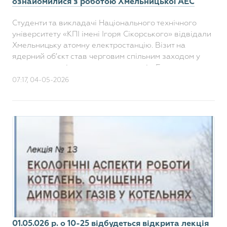
ознайомилися з роботою Хмельницької АЕС
Студенти та викладачі Національного технічного
університету «КПІ імені Ігоря Сікорського» відвідали
Хмельницьку атомну електростанцію. Візит на
ядерний об’єкт став черговим спільним заходом у
межах стратегічного партнерства між Енер..
07:17, 04-05-2026
01.05.026 р. о 10-25 відбудеться відкрита лекція