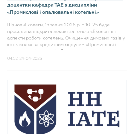
доцентки кафедри ТАЕ з дисципліни
«Промислові і опалювальні котельні»
Шановні колеги, 1 травня 2026 р. о 10-25 буде
проведена відкрита лекція за темою «Екологічні
аспекти роботи котелень. Очищення димових газів у
котельнях» за кредитним модулем «Промислові і
опалювальні котельні». Лектор: доцен..
04:52, 24-04-2026