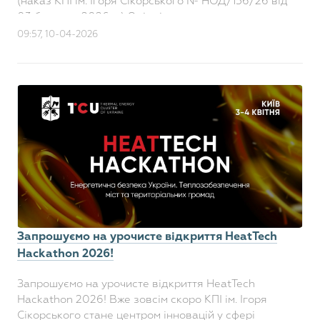
(наказ КПІ ім. Ігоря Сікорського № НОД/156/26 від
03 березня 2026 р.) Олімпіада проводит..
09:57, 10-04-2026
Запрошуємо на урочисте відкриття HeatTech
Hackathon 2026!
Запрошуємо на урочисте відкриття HeatTech
Hackathon 2026! Вже зовсім скоро КПІ ім. Ігоря
Сікорського стане центром інновацій у сфері