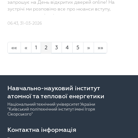
запрошує на День відкритих дверей online! На
зустрічі ми розповімо все про нюанси вступу,
навчання та кар'єрні перспективи, а також детально
поз..
06:43, 31-03-2026
««
«
1
2
3
4
5
»
»»
Навчально-науковий інститут
атомної та теплової енергетики
Національний технічний університет України
"Київський політехнічний інститут імені Ігоря
Сікорського"
Контактна інформація