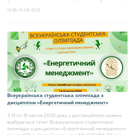
будівницві енергоефективних будівель». Тема лекції
«Те..
16:38, 14-04-2026
Всеукраїнська студентська олімпіада з
дисципліни «Енергетичний менеджмент»
З 14 по 16 квітня 2026 року у дистанційному режимі
відбудеться І етап Всеукраїнської студентської
олімпіади з дисципліни «Енергетичний менеджмент»